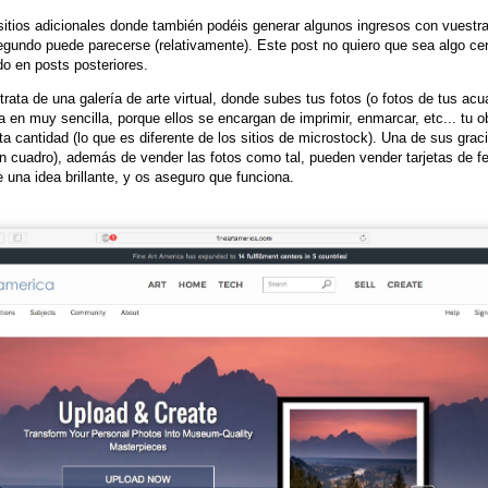
sitios adicionales donde también podéis generar algunos ingresos con vuestras
egundo puede parecerse (relativamente). Este post no quiero que sea algo cer
do en posts posteriores.
 trata de una galería de arte virtual, donde subes tus fotos (o fotos de tus ac
nta en muy sencilla, porque ellos se encargan de imprimir, enmarcar, etc... tu ob
 cantidad (lo que es diferente de los sitios de microstock). Una de sus graci
un cuadro), además de vender las fotos como tal, pueden vender tarjetas de f
 una idea brillante, y os aseguro que funciona.