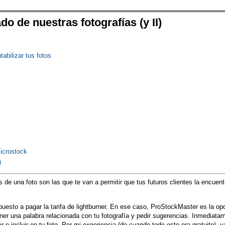
do de nuestras fotografías (y II)
abilizar tus fotos
icrostock
)
s de una foto son las que te van a permitir que tus futuros clientes la encuen
uesto a pagar la tarifa de lightburner. En ese caso, ProStockMaster es la op
er una palabra relacionada con tu fotografía y pedir sugerencias. Inmediatam
e incluir en tu foto. Por mi experiencia (de cuando todo esto era gratuito), 