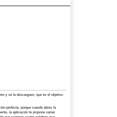
tren y se la descarguen, que es el objetivo
ción perfecta, porque cuando abres la
ente, la aplicación te propone varias
vale que sugieras cuatro palabras que