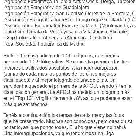
Agrupació Fotogràfica Tallers d’Arts y Oficis (Berga, Barcelon
Agrupación Fotográfica de Guadalajara
Agrupación Fotográfica San Dionisio (Jerez de la Frontera, C
Asociación Fotográfica Irunesa – Irungo Argazki Elkartea (Ir
Associazione Fotoamatori Francesco Mochi (Montevarchi, Arez
Foto Cine La Vila de Villajoyosa (La Vila Joiosa, Alicante)
Grup Fotogràfic d’Almenara (Almenara, Castellón)
Real Sociedad Fotográfica de Madrid
En total hemos participado 174 fotógrafos, que hemos
presentado 1019 fotografías. Se concedía premio a los tres
mejores clasificados absolutos, a la mejor agrupación
(sumando cada mes los puntos de los cinco mejores
clasificados) y al mejor fotógrafo de una de ellas. Un
servidor ha quedado el primero de la AFGU, siendo 7º en la
clasificación general. La AFGU ha metido un fotógrafo más
en el "Top 10": Virgilio Hernando, 8º, así que podemos estar
más que satisfechos.
Tenéis a continuación los temas de cada mes y las fotos
que he presentado. Muchas son conocidas, pero otras quizá
no tanto, así que pongo todas. El año que viene no habrá
Liga Interagrupaciones, ya que tendremos una Liga