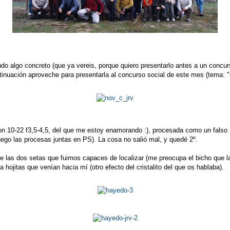
o algo concreto (que ya vereis, porque quiero presentarlo antes a un concursil
nuación aproveche para presentarla al concurso social de este mes (tema: "ot
non 10-22 f3,5-4,5, del que me estoy enamorando :), procesada como un falso
go las procesas juntas en PS). La cosa no salió mal, y quedé 2º.
e las dos setas que fuimos capaces de localizar (me preocupa el bicho que l
 hojitas que venían hacia mí (otro efecto del cristalito del que os hablaba).