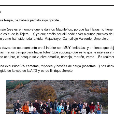
a
ra Negra, os habéis perdido algo grande.
jo (ese es el nombre que le dan los Madrileños, porque las Hayas no tienen
 es el de la Tejera... Y ya que estáis por allí podéis ver algunos pueblos de
en como han sido toda la vida: Majaelrayo, Campillejo Valverde, Umbralejo,...
as plazas de aparcamiento en el interior son MUY limitadas, y si tienes que dej
as menos tiempo para hacer fotos (que supongo que es lo que te interesa si est
 de octubre, el bosque se vuelve amarillo, naranja, marrón, verde... Es realme
na excursion: 35 camaras, trípodes y bestias de carga (nosotros...) nos dedic
ogido de la web de la Af/G y es de Enrique Jorreto.