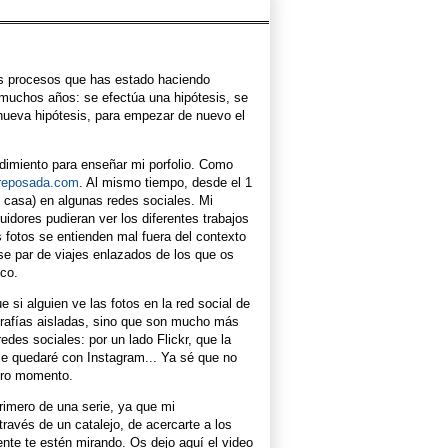
os procesos que has estado haciendo
muchos años: se efectúa una hipótesis, se
 nueva hipótesis, para empezar de nuevo el
dimiento para enseñar mi porfolio. Como
areposada.com
. Al mismo tiempo, desde el 1
e casa) en algunas redes sociales. Mi
uidores pudieran ver los diferentes trabajos
s fotos se entienden mal fuera del contexto
e par de viajes enlazados de los que os
oco.
si alguien ve las fotos en la red social de
grafías aisladas, sino que son mucho más
des sociales: por un lado Flickr, que la
 me quedaré con Instagram... Ya sé que no
tro momento.
rimero de una serie, ya que mi
través de un catalejo, de acercarte a los
nte te estén mirando. Os dejo aquí el video