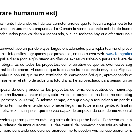
rrare humanum est)
lmente hablando, es habitual cometer errores que te llevan a replantearte l
uevo con una nueva propuesta. La Ciencia lo viene haciendo así desde hace 
adecuados para validarla o rechazarla, y si se rechaza hay que efectuar una
 aprovechado un par de viajes largos encadenados para replantearme el proce
ar mis fotografías, agrupadas por proyectos, en una nueva web:
www.fotografi
afía diaria (con algún hueco en días de excesivo trabajo o por estar fuera d
o fotografías de todos los proyectos, con el objetivo de que los eventuales seg
 si así lo deseaban. El caso es que la cosa no ha funcionado muy bien. Alguna
ando un popurrí que no me terminaba de convencer. Así que, aprovechando es
l mantener el ritmo de subir una foto diaria, he aprovechado para pensar un p
mpezar de cero y presentar los proyectos de forma consecutiva, de manera que 
me ha llevado a hacer el proyecto. En estos proyectos las fotos no son foto
primera y la última). Al mismo tiempo, creo que voy a renunciar a un par de re
de no termino de entender cómo hacer llegar mis fotos a mas gente. Al final
e otra vez. Tranquilos, que me veo capaz de empezar de cero de nuevo en o
royectos que me parecen más originales de los que he hecho. De hecho es el p
l primero de unos cuantos. La idea central del proyecto consistía en mirar a 
re, pero pensando que quienes aparecen no te pueden ver, aunque aparenteme