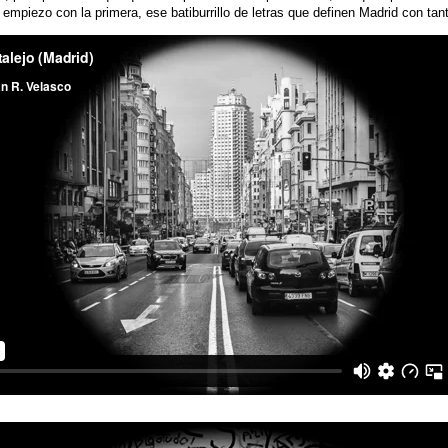
mpiezo con la primera, ese batiburrillo de letras que definen Madrid con tant