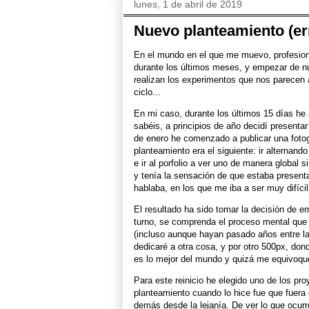
lunes, 1 de abril de 2019
Nuevo planteamiento (e
En el mundo en el que me muevo, profesiona
durante los últimos meses, y empezar de n
realizan los experimentos que nos parecen 
ciclo...
En mi caso, durante los últimos 15 días he
sabéis, a principios de año decidí present
de enero he comenzado a publicar una fotogr
planteamiento era el siguiente: ir alternand
e ir al porfolio a ver uno de manera global
y tenía la sensación de que estaba present
hablaba, en los que me iba a ser muy difíci
El resultado ha sido tomar la decisión de e
turno, se comprenda el proceso mental que 
(incluso aunque hayan pasado años entre la 
dedicaré a otra cosa, y por otro 500px, don
es lo mejor del mundo y quizá me equivoqu
Para este reinicio he elegido uno de los p
planteamiento cuando lo hice fue que fuera e
demás desde la lejanía. De ver lo que ocur